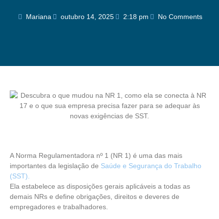
Mariana
outubro 14, 2025
2:18 pm
No Comments
A Norma Regulamentadora nº 1 (NR 1) é uma das mais
importantes da legislação de
Saúde e Segurança do Trabalho
(SST).
Ela estabelece as disposições gerais aplicáveis a todas as
demais NRs e define obrigações, direitos e deveres de
empregadores e trabalhadores.