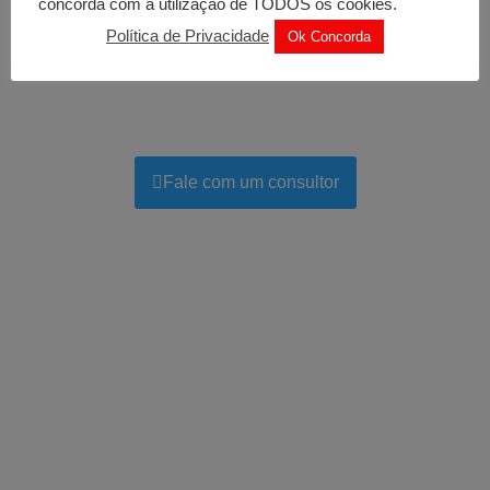
concorda com a utilização de TODOS os cookies.
contato!
Política de Privacidade
Ok Concorda
Agora é só aguardar um de nossos
especialistas entrar em contato com você.
Caso prefira, fale conosco pelo WhatsApp!
Fale com um consultor